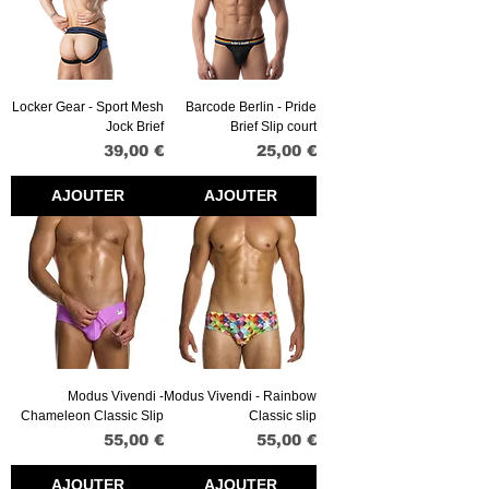
Locker Gear - Sport Mesh
Barcode Berlin - Pride
Jock Brief
Brief Slip court
Prix
Prix
39,00 €
25,00 €
AJOUTER
AJOUTER
Modus Vivendi -
Modus Vivendi - Rainbow
Chameleon Classic Slip
Classic slip
Prix
Prix
55,00 €
55,00 €
AJOUTER
AJOUTER