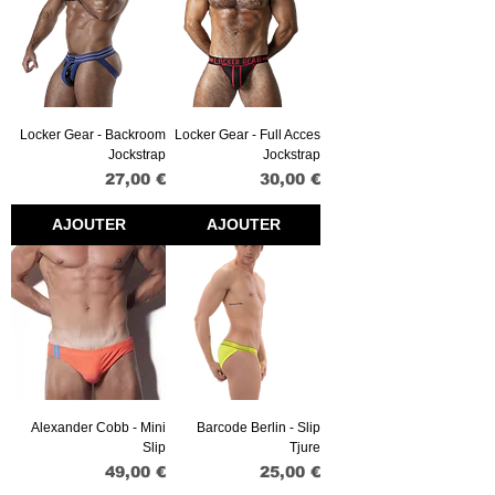
Locker Gear - Backroom
Locker Gear - Full Acces
Jockstrap
Jockstrap
Prix
Prix
27,00 €
30,00 €
AJOUTER
AJOUTER
Alexander Cobb - Mini
Barcode Berlin - Slip
Slip
Tjure
Prix
Prix
49,00 €
25,00 €