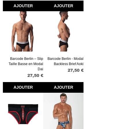
AJOUTER
AJOUTER
Barcode Berlin – Slip
Barcode Berlin - Modal
Taille Basse en Modal
Backless Brief Aoki
Dai
Prix
27,50 €
Prix
27,50 €
AJOUTER
AJOUTER