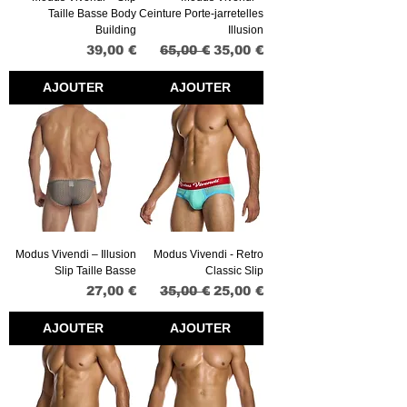
Taille Basse Body
Ceinture Porte-jarretelles
Building
Illusion
Prix
Prix original
Prix promotionnel
39,00 €
65,00 €
35,00 €
AJOUTER
AJOUTER
Modus Vivendi – Illusion
Modus Vivendi - Retro
Slip Taille Basse
Classic Slip
Prix
Prix original
Prix promotionnel
27,00 €
35,00 €
25,00 €
AJOUTER
AJOUTER