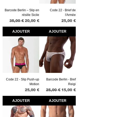
Barcode Berlin – Slip en
Code 22 - Brief de
résille Sicile
l'Armée
Prix original
Prix promotionnel
Prix
35,00 €
20,00 €
25,00 €
AJOUTER
AJOUTER
Code 22 - Slip Push-up
Barcode Berlin - Bref
Motion
Reigi
Prix
Prix original
Prix promotionnel
25,00 €
25,00 €
15,00 €
AJOUTER
AJOUTER