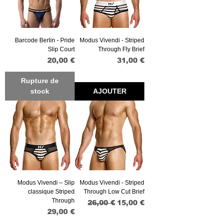
Barcode Berlin - Pride
Modus Vivendi - Striped
Slip Court
Through Fly Brief
Prix
Prix
20,00 €
31,00 €
Rupture de
stock
AJOUTER
Modus Vivendi – Slip
Modus Vivendi - Striped
classique Striped
Through Low Cut Brief
Through
Prix original
Prix promotionnel
26,00 €
15,00 €
Prix
29,00 €