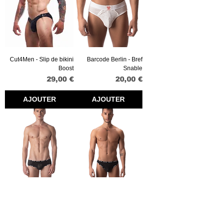
Cut4Men - Slip de bikini
Barcode Berlin - Bref
Boost
Snable
Prix
Prix
29,00 €
20,00 €
AJOUTER
AJOUTER
Barcode Berlin - Ibo Brief
Barcode Berlin - Karash
Brief
Prix
19,00 €
Prix
15,00 €