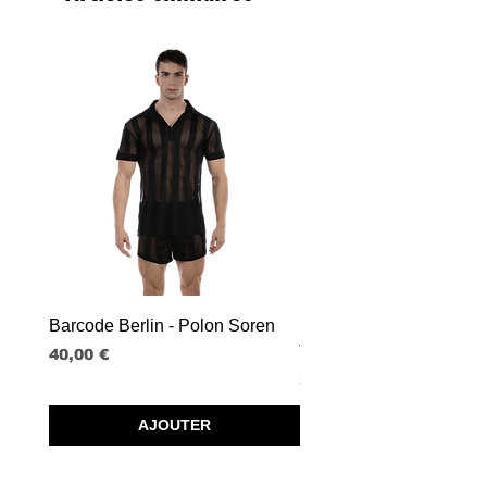
Barcode Berlin - Polon Soren
Barcode Berlin - Tank T
Tobias
Prix
40,00 €
Prix
30,00 €
AJOUTER