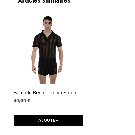
Barcode Berlin - Polon Soren
Barcode Berlin - Tank T
Tobias
Prix
40,00 €
Prix
30,00 €
AJOUTER