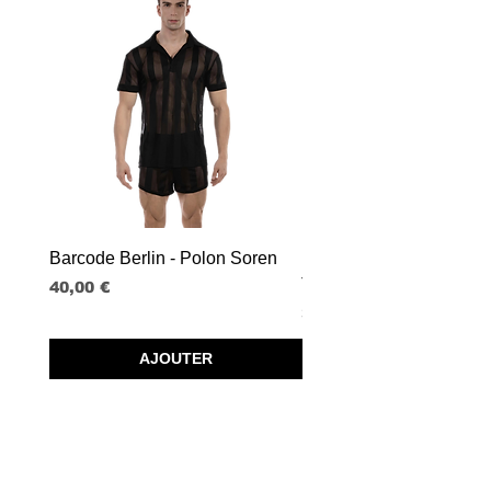
Barcode Berlin - Polon Soren
Barcode Berlin - Tank T
Tobias
Prix
40,00 €
Prix
30,00 €
AJOUTER