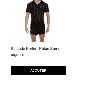
Barcode Berlin - Polon Soren
Barcode Berlin - Tank T
Tobias
Prix
40,00 €
Prix
30,00 €
AJOUTER
SPRL BORISBOY
RUE DU MIDI 95