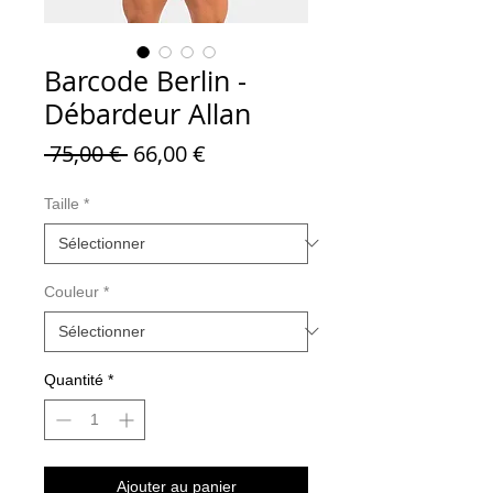
Barcode Berlin -
Débardeur Allan
Prix
Prix
 75,00 € 
66,00 €
original
promotionnel
Taille
*
Couleur
*
Quantité
*
Ajouter au panier