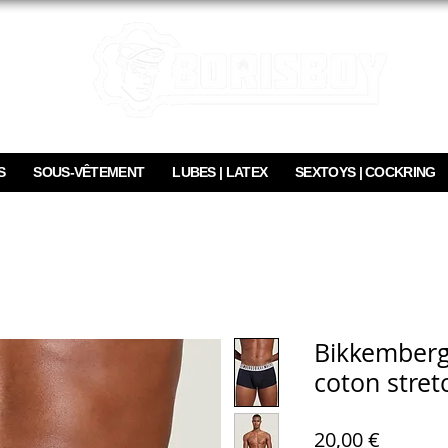
S
SOUS-VÊTEMENT
LUBES | LATEX
SEXTOYS | COCKRING
Bikkemberg
coton stret
Prix
20,00 €