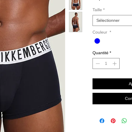
Taille
*
Sélectionner
Couleur
*
Quantité
*
A
Com