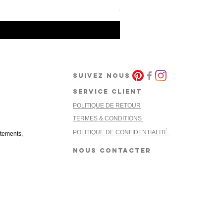
Prix
30,00 €
SUIVEZ NOUS
SERVICE CLIENT
POLITIQUE DE RETOUR
cret
TERMES & CONDITIONS
POLITIQUE DE CONFIDENTIALITÉ
êtements,
NOUS CONTACTER