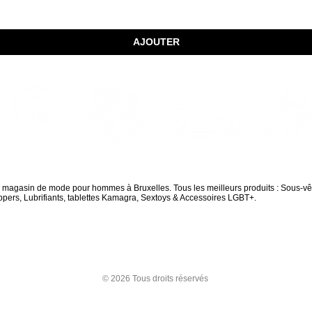
AJOUTER
Envois Mondiaux
Achats sécurisés
Livraison rapide
Paquet dis
d magasin de mode pour hommes à Bruxelles. Tous les meilleurs produits : Sous-v
pers, Lubrifiants, tablettes Kamagra, Sextoys & Accessoires LGBT+.
LIVRAISON GRATUITE EN EUROPE À PARTIR DE 180 € D'ACHAT
250 € POUR LE RESTE DU MONDE
INSCRIS-TOI À NOTRE NEWSLETTER ET PROFITE DE 10 % DE
RÉDUCTION SUR TA PREMIÈRE COMMANDE
© 2026 Tous droits réservés