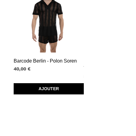
Barcode Berlin - Polon Soren
Barcode Berlin - Tank T
Tobias
Prix
40,00 €
Prix
30,00 €
AJOUTER
SPRL BORISBOY
RUE DU MIDI 95