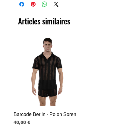
Articles similaires
Barcode Berlin - Polon Soren
Barcode Berlin - Tank T
Tobias
Prix
40,00 €
Prix
30,00 €