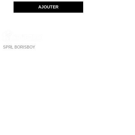
AJOUTER
SPRL BORISBOY
RUE DU MIDI 95
1000 BRUXELLES - BELGIQUE
Borisboy est le
SERVICE CLIENT
plus grand
magasin de mode
POLITIQUE DE CONFIDENTIALITÉ
pour hommes à
POLITIQUE DE RETOUR
Bruxelles. Tous les
TERMES & CONDITIONS
meilleurs produits :
SUIVEZ NOUS
Sous-vêtements,
Fetishwear,
Clubwear,
Poppers,
NOUS CONTACTER
Lubrifiants,
tablettes Kamagra,
Sextoys &
Accessoires