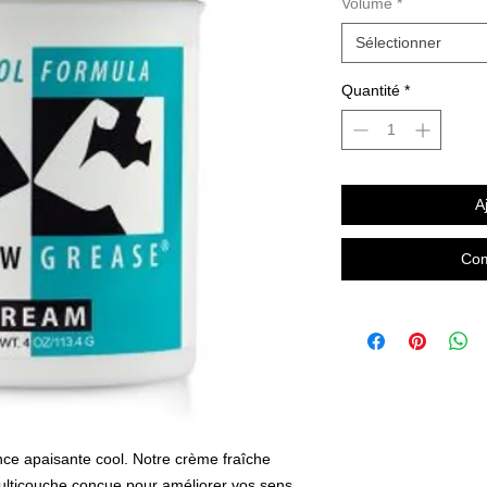
Volume
*
Sélectionner
Quantité
*
A
Com
nce apaisante cool. Notre crème fraîche
multicouche conçue pour améliorer vos sens