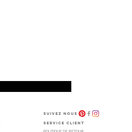
Barcode Berlin - Tank Top To
Prix
30,00 €
SUIVEZ NOUS
SERVICE CLIENT
POLITIQUE DE RETOUR