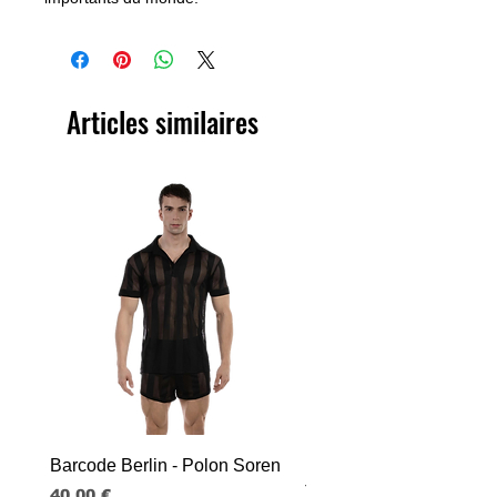
Articles similaires
Barcode Berlin - Polon Soren
Barcode Berlin - Tank T
Tobias
Prix
40,00 €