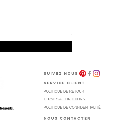
Barcode Berlin - Tank Top To
Prix
30,00 €
SUIVEZ NOUS
SERVICE CLIENT
POLITIQUE DE RETOUR
cret
TERMES & CONDITIONS
POLITIQUE DE CONFIDENTIALITÉ
êtements,
NOUS CONTACTER