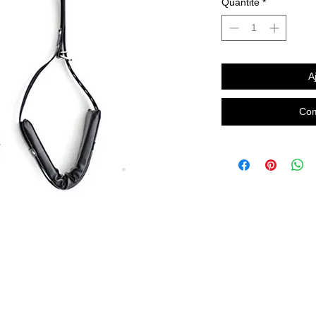
Quantité
*
A
Com