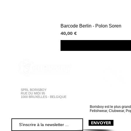
Barcode Berlin - Polon Soren
Prix
40,00 €
SPRL BORISBOY
Suivi en ligne
RUE DU MIDI 95
1000 BRUXELLES - BELGIQUE
Borisboy est le plus gran
Fetishwear, Clubwear, Pop
ENVOYER