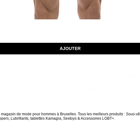
Aperçu rapide
AJOUTER
Envois Mondiaux
Achats sécurisés
Livraison rapide
Paquet dis
d magasin de mode pour hommes à Bruxelles. Tous les meilleurs produits : Sous-v
pers, Lubrifiants, tablettes Kamagra, Sextoys & Accessoires LGBT+.
LIVRAISON GRATUITE EN EUROPE À PARTIR DE 180 € D'ACHAT
250 € POUR LE RESTE DU MONDE
INSCRIS-TOI À NOTRE NEWSLETTER ET PROFITE DE 10 % DE