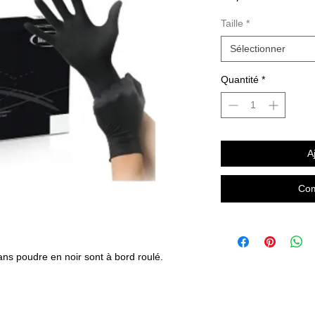
Taille
*
Sélectionner
Quantité
*
A
Com
ns poudre en noir sont à bord roulé.