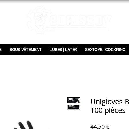
S
SOUS-VÊTEMENT
LUBES | LATEX
SEXTOYS | COCKRING
Unigloves 
100 pièces
Prix
44,50 €