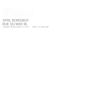
SPRL BORISBOY
RUE DU MIDI 95
1000 BRUXELLES - BELGIQUE
Borisboy est le
SERVICE CLIENT
plus grand
magasin de mode
POLITIQUE DE CONFIDENTIALITÉ
pour hommes à
POLITIQUE DE RETOUR
Bruxelles. Tous les
TERMES & CONDITIONS
meilleurs produits :
SUIVEZ NOUS
Sous-vêtements,
Fetishwear,
Clubwear,
Poppers,
NOUS CONTACTER
Lubrifiants,
tablettes Kamagra,
Sextoys &
Accessoires
LGBT+.