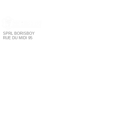
SPRL BORISBOY
RUE DU MIDI 95
1000 BRUXELLES - BELGIQUE
Borisboy est le
SERVICE CLIENT
plus grand
magasin de mode
POLITIQUE DE CONFIDENTIALITÉ
pour hommes à
POLITIQUE DE RETOUR
Bruxelles. Tous les
TERMES & CONDITIONS
meilleurs produits :
SUIVEZ NOUS
Sous-vêtements,
Fetishwear,
Clubwear,
Poppers,
NOUS CONTACTER
Lubrifiants,
tablettes Kamagra,
Sextoys &
Accessoires
LGBT+.