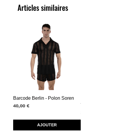
Articles similaires
Barcode Berlin - Polon Soren
Barcode Berlin - Tank T
Tobias
Prix
40,00 €
Prix
30,00 €
AJOUTER