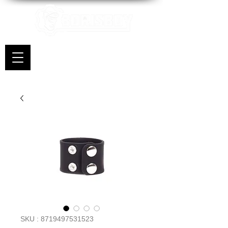
SKU : 8719497531523