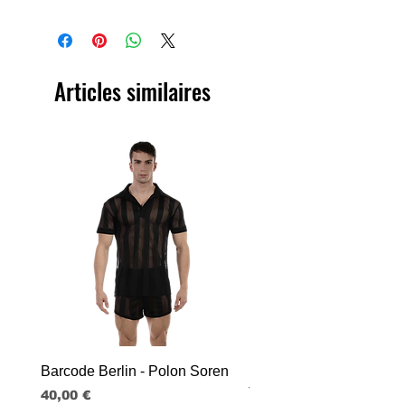
Articles similaires
Barcode Berlin - Polon Soren
Barcode Berlin - Tank T
Tobias
Prix
40,00 €