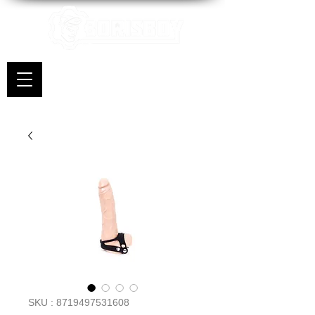
SKU : 8719497531608