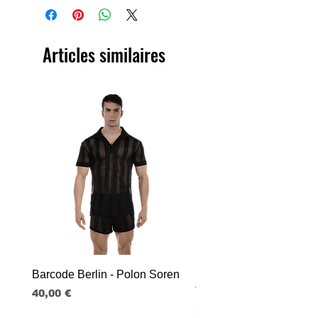
Articles similaires
Barcode Berlin - Polon Soren
Barcode Berlin - Tank T
Tobias
Prix
40,00 €
Prix
30,00 €