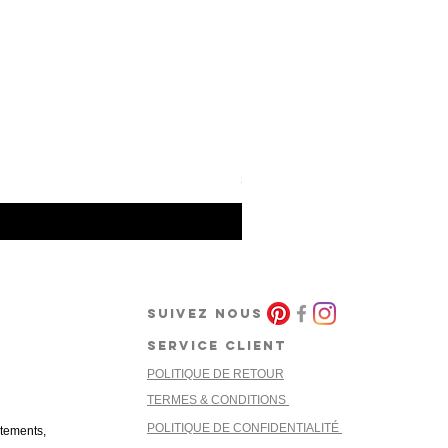
Barcode Berlin - Tank Top To
Prix
30,00 €
SUIVEZ NOUS
SERVICE CLIENT
POLITIQUE DE RETOUR
cret
TERMES & CONDITIONS
POLITIQUE DE CONFIDENTIALITÉ
êtements,