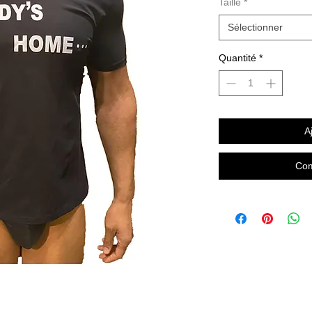
Taille
*
Sélectionner
Quantité
*
A
Com