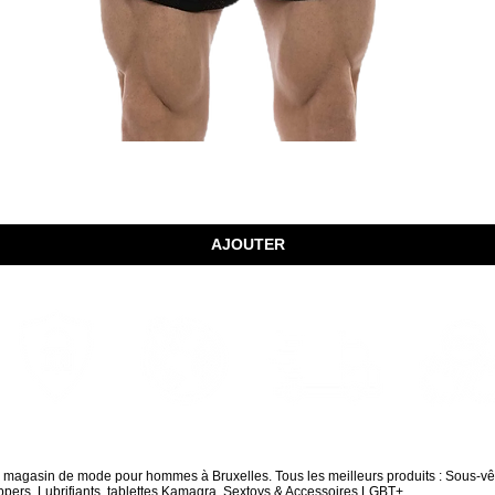
Aperçu rapide
AJOUTER
Envois Mondiaux
Achats sécurisés
Livraison rapide
Paquet dis
d magasin de mode pour hommes à Bruxelles. Tous les meilleurs produits : Sous-v
pers, Lubrifiants, tablettes Kamagra, Sextoys & Accessoires LGBT+.