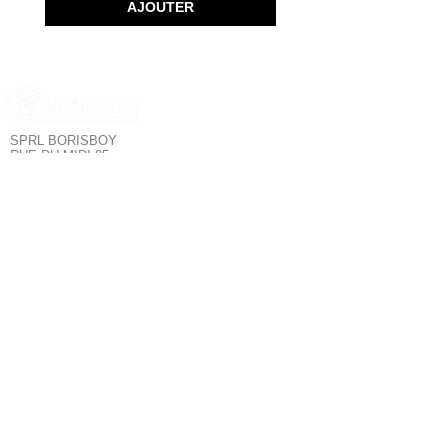
AJOUTER
SPRL BORISBOY
RUE DU MIDI 95
1000 BRUXELLES - BELGIQUE
Borisboy est le
SERVICE CLIENT
plus grand
magasin de mode
POLITIQUE DE CONFIDENTIALITÉ
pour hommes à
POLITIQUE DE RETOUR
Bruxelles. Tous les
TERMES & CONDITIONS
meilleurs produits :
SUIVEZ NOUS
Sous-vêtements,
Fetishwear,
Clubwear,
Poppers,
NOUS CONTACTER
Lubrifiants,
tablettes Kamagra,
Sextoys &
Accessoires
LGBT+.