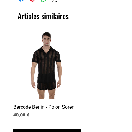
Articles similaires
Barcode Berlin - Polon Soren
Barcode Berlin - Tank T
Tobias
Prix
40,00 €
Prix
30,00 €