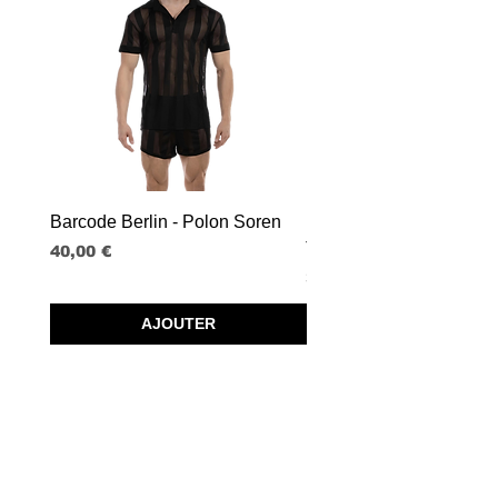
Barcode Berlin - Polon Soren
Barcode Berlin - Tank T
Tobias
Prix
40,00 €
Prix
30,00 €
AJOUTER
SPRL BORISBOY
RUE DU MIDI 95