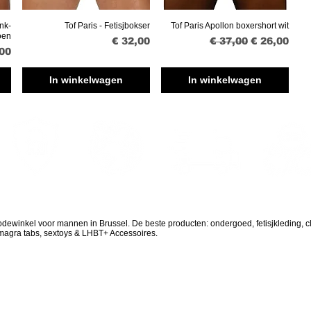
nk-
Tof Paris - Fetisjbokser
Tof Paris Apollon boxershort wit
Snel overzicht
Snel overzicht
oen
Prijs
Normale prijs
Verkoopprij
€ 32,00
€ 37,00
€ 26,00
,00
In winkelwagen
In winkelwagen
Wereldwilde
Veilig winkelen
Snelle bezorging
Discreet p
scheepvaart
odewinkel voor mannen in Brussel. De beste producten: ondergoed, fetisjkleding, c
amagra tabs, sextoys & LHBT+ Accessoires.
GRATIS VERZENDING IN EUROPA BOVEN € 180
WERELDWIJD MEER DAN 250 €
CHRIJF JE IN VOOR ONZE NIEUWSBRIEF EN GENIET VAN 10% KORTING OP
JE EERSTE BESTELLING