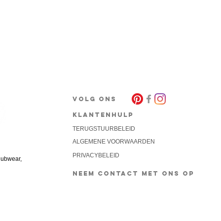
s
VOLG ONS
KLANTENHULP
TERUGSTUURBELEID
akket
ALGEMENE VOORWAARDEN
PRIVACYBELEID
lubwear,
NEEM CONTACT MET ONS OP