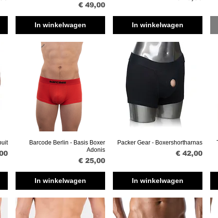
Prijs
€ 49,00
In winkelwagen
In winkelwagen
uit
Barcode Berlin - Basis Boxer
Packer Gear - Boxershortharnas
Snel overzicht
Snel overzicht
Adonis
Prijs
,00
€ 42,00
Prijs
€ 25,00
In winkelwagen
In winkelwagen