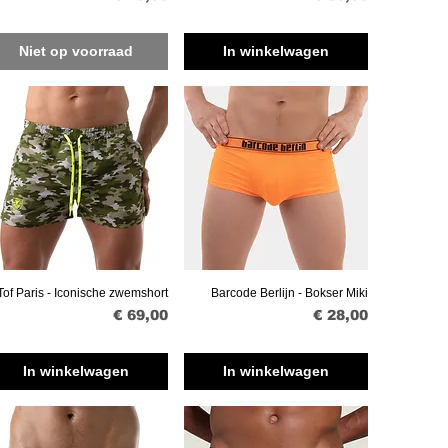
Niet op voorraad
In winkelwagen
Tof Paris - Iconische zwemshort
Barcode Berlijn - Bokser Miki
Snel overzicht
Snel overzicht
Prijs
Prijs
€ 69,00
€ 28,00
In winkelwagen
In winkelwagen