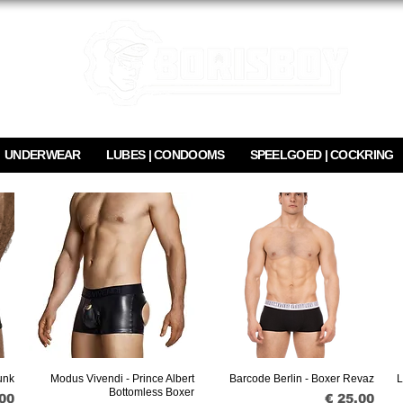
UNDERWEAR
LUBES | CONDOOMS
SPEELGOED | COCKRING
unk
Modus Vivendi - Prince Albert
Barcode Berlin - Boxer Revaz
L
Snel overzicht
Snel overzicht
Bottomless Boxer
Prijs
,00
€ 25,00