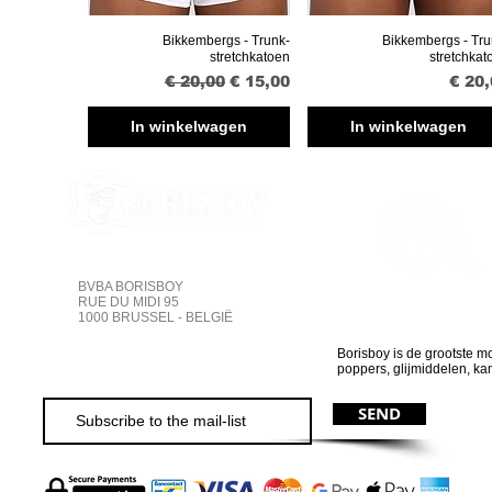
Bikkembergs - Trunk-
Bikkembergs - Tru
Snel overzicht
Snel overzicht
stretchkatoen
stretchkat
Normale prijs
Verkoopprijs
Prijs
€ 20,00
€ 15,00
€ 20
In winkelwagen
In winkelwagen
BVBA BORISBOY
Online volgen
RUE DU MIDI 95
1000 BRUSSEL - BELGIË
Borisboy is de grootste m
poppers, glijmiddelen, k
SEND
S