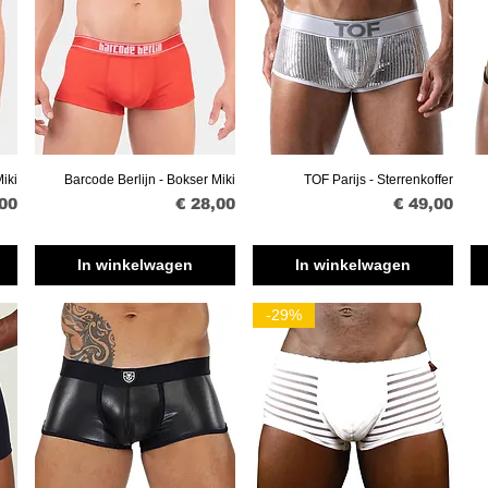
iki
Barcode Berlijn - Bokser Miki
TOF Parijs - Sterrenkoffer
Snel overzicht
Snel overzicht
Prijs
Prijs
,00
€ 28,00
€ 49,00
In winkelwagen
In winkelwagen
-29%