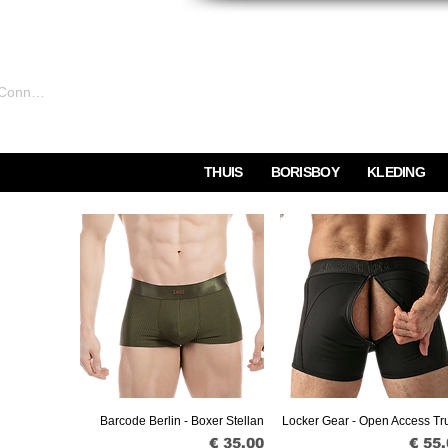
Connexion
THUIS
BORISBOY
KLEDING
Barcode Berlin - Boxer Stellan
Locker Gear - Open Access Tr
Snel overzicht
Snel overzicht
Prijs
Prijs
€ 35,00
€ 55