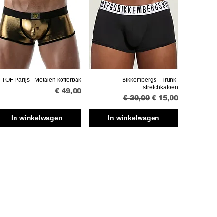
TOF Parijs - Metalen kofferbak
Bikkembergs - Trunk-
Snel overzicht
Snel overzicht
stretchkatoen
Prijs
€ 49,00
Normale prijs
Verkoopprijs
€ 20,00
€ 15,00
In winkelwagen
In winkelwagen