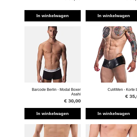
In winkelwagen
In winkelwagen
Barcode Berlin - Modal Boxer
Cut4Men - Korte b
Snel overzicht
Snel overzicht
Asahi
Prijs
€ 35
Prijs
€ 30,00
In winkelwagen
In winkelwagen