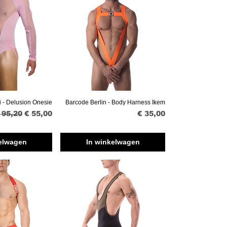
 - Delusion Onesie
Barcode Berlin - Body Harness Ikem
erzicht
Snel overzicht
ormale prijs
Verkoopprijs
Prijs
 95,20
€ 55,00
€ 35,00
elwagen
In winkelwagen