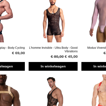
play - Body Cycling
L'homme Invisible - Ultra Body - Good
Modus Vivendi
verzicht
Snel overzicht
Snel ov
Vibrations
Prijs
N
€ 69,00
€
Normale prijs
Verkoopprijs
€ 80,00
€ 45,00
kelwagen
In winkelwagen
In wink