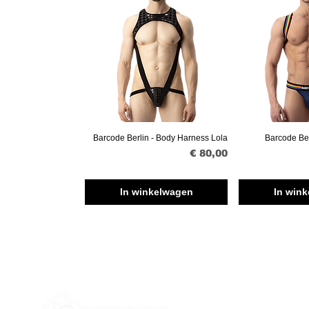
Barcode Berlin - Body Harness Lola
Barcode Ber
Snel overzicht
Snel o
Prijs
€ 80,00
In winkelwagen
In win