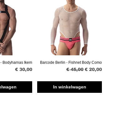
 - Bodyharnas Ikem
Barcode Berlin - Fishnet Body Como
erzicht
Snel overzicht
Prijs
Normale prijs
Verkoopprijs
€ 30,00
€ 45,00
€ 20,00
elwagen
In winkelwagen