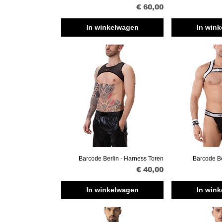
Prijs
€ 60,00
In winkelwagen
In win
Barcode Berlin - Harness Toren
Barcode Be
Snel overzicht
Snel o
Prijs
€ 40,00
In winkelwagen
In win