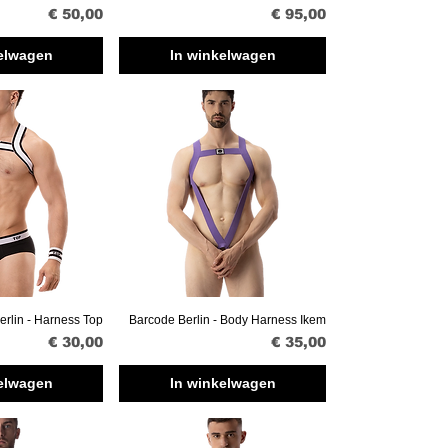
Prijs
Prijs
€ 50,00
€ 95,00
elwagen
In winkelwagen
erlin - Harness Top
Barcode Berlin - Body Harness Ikem
erzicht
Snel overzicht
Prijs
Prijs
€ 30,00
€ 35,00
elwagen
In winkelwagen