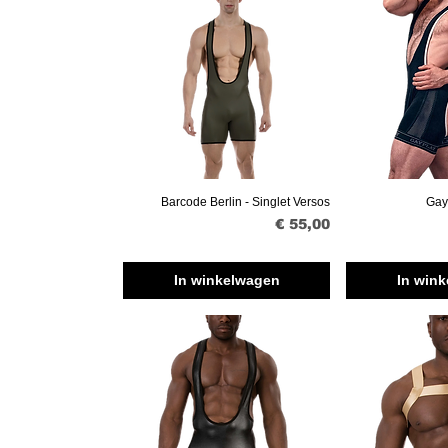
Barcode Berlin - Singlet Versos
Gay
Snel overzicht
Snel o
Prijs
€ 55,00
In winkelwagen
In win