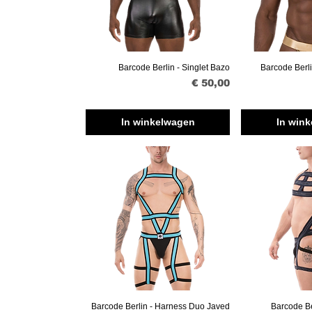
Barcode Berlin - Singlet Bazo
Barcode Berli
Snel overzicht
Snel o
Prijs
€ 50,00
In winkelwagen
In win
Barcode Berlin - Harness Duo Javed
Barcode Be
Snel overzicht
Snel o