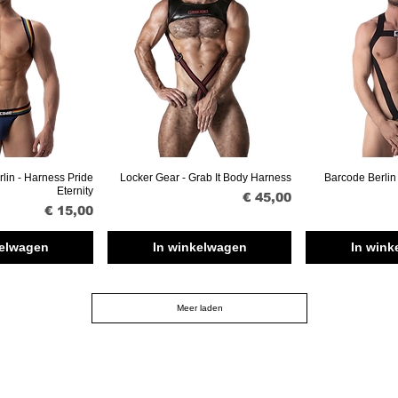
lin - Harness Pride
Locker Gear - Grab It Body Harness
Barcode Berlin
verzicht
Snel overzicht
Snel ov
Eternity
Prijs
€ 45,00
Prijs
€ 15,00
kelwagen
In winkelwagen
In wink
Meer laden