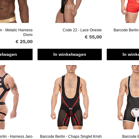
n - Metalic Harness
Code 22 - Lace Onesie
Barcode Berlin
verzicht
Snel overzicht
Snel ov
Dono
Prijs
€ 55,00
Prijs
€ 25,00
kelwagen
In winkelwagen
In wink
rlin - Harness Jaro
Barcode Berlin - Chaps Singlet Krish
Barcode B
verzicht
Snel overzicht
Snel ov