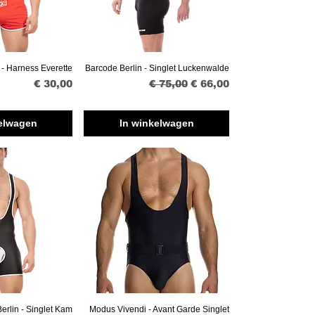
 - Harness Everette
Barcode Berlin - Singlet Luckenwalde
erzicht
Snel overzicht
Prijs
Normale prijs
Verkoopprijs
€ 30,00
€ 75,00
€ 66,00
elwagen
In winkelwagen
erlin - Singlet Kam
Modus Vivendi - Avant Garde Singlet
erzicht
Snel overzicht