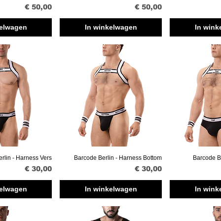
Prijs
Prijs
€ 50,00
€ 50,00
kelwagen
In winkelwagen
In wink
rlin - Harness Vers
Barcode Berlin - Harness Bottom
Barcode B
verzicht
Snel overzicht
Snel ov
Prijs
Prijs
€ 30,00
€ 30,00
kelwagen
In winkelwagen
In wink