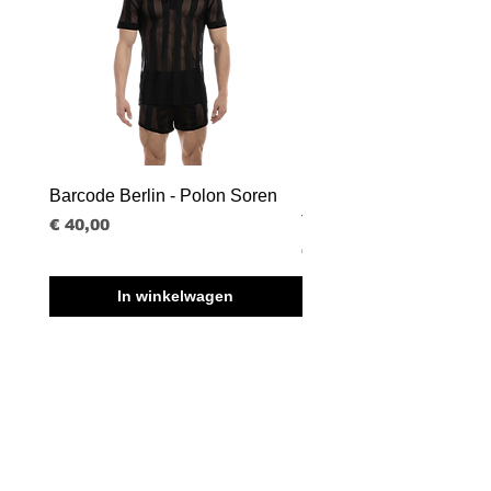
Barcode Berlin - Polon Soren
Barcode Berlin - Tank T
Tobias
Prijs
€ 40,00
Prijs
€ 30,00
In winkelwagen
BVBA BORISBOY
RUE DU MIDI 95
1000 BRUSSEL - BELGIË