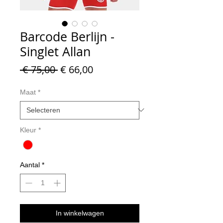
Barcode Berlijn -
Singlet Allan
Normale
Verkoopprijs
 € 75,00 
€ 66,00
prijs
Maat
*
Kleur
*
Aantal
*
In winkelwagen