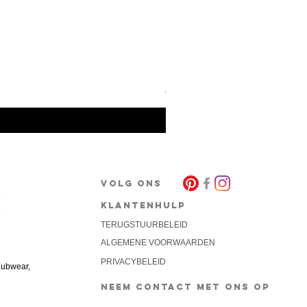
Barcode Berlin - Tank Top To
Prijs
€ 30,00
VOLG ONS
KLANTENHULP
TERUGSTUURBELEID
akket
ALGEMENE VOORWAARDEN
PRIVACYBELEID
lubwear,
NEEM CONTACT MET ONS OP