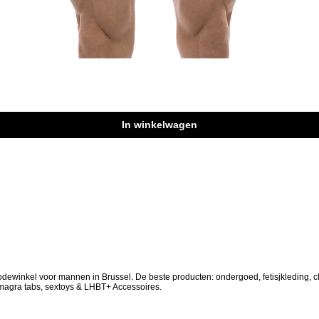
Snel overzicht
In winkelwagen
Wereldwilde
Veilig winkelen
Snelle bezorging
Discreet p
scheepvaart
odewinkel voor mannen in Brussel. De beste producten: ondergoed, fetisjkleding, c
amagra tabs, sextoys & LHBT+ Accessoires.
GRATIS VERZENDING IN EUROPA BOVEN € 180