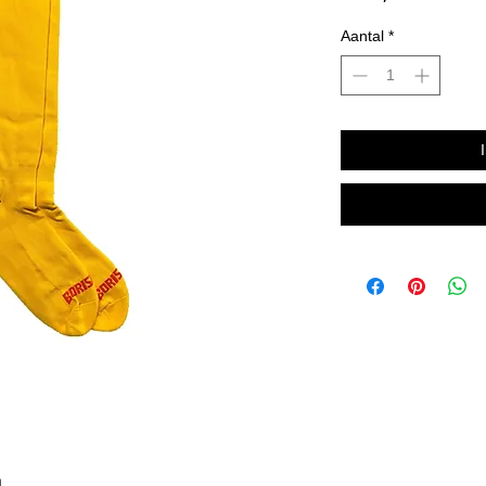
Aantal
*
n