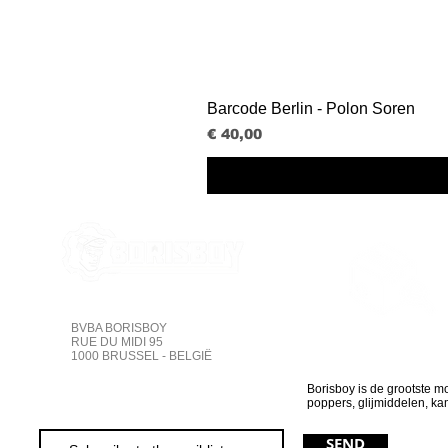
Barcode Berlin - Polon Soren
Prijs
€ 40,00
BVBA BORISBOY
Online volgen
RUE DU MIDI 95
1000 BRUSSEL - BELGIË
Borisboy is de grootste m
poppers, glijmiddelen, k
SEND