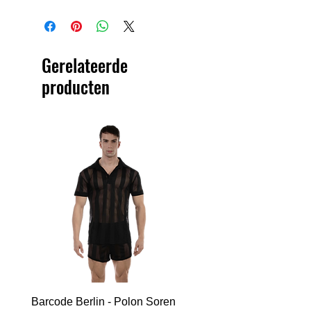
Gerelateerde
producten
Barcode Berlin - Polon Soren
Barcode Berlin - Tank T