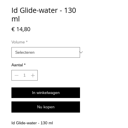
Id Glide-water - 130
ml
Prijs
€ 14,80
Volume
*
Aantal
*
In winkelwagen
Nu kopen
Id Glide-water - 130 ml