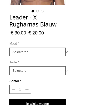
Leader - X
Rugharnas Blauw
Normale
Verkoopprijs
 € 30,00 
€ 20,00
prijs
Maat
*
Taille
*
Aantal
*
In winkelwagen