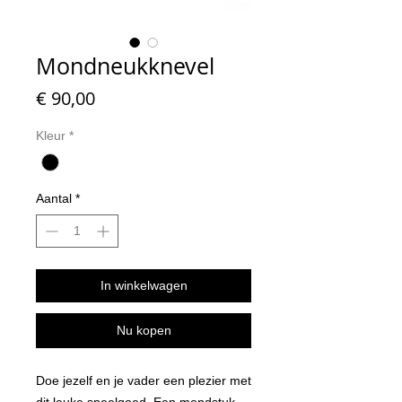
Mondneukknevel
Prijs
€ 90,00
Kleur
*
Aantal
*
In winkelwagen
Nu kopen
Doe jezelf en je vader een plezier met
dit leuke speelgoed. Een mondstuk