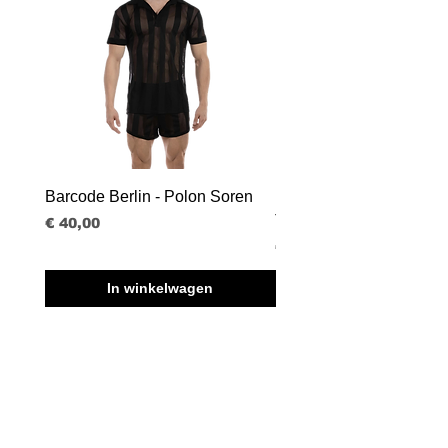
Barcode Berlin - Polon Soren
Barcode Berlin - Tank T
Tobias
Prijs
€ 40,00
Prijs
€ 30,00
In winkelwagen
BVBA BORISBOY
RUE DU MIDI 95