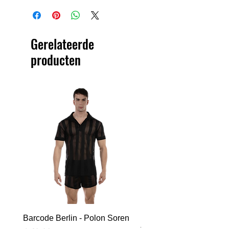
Gerelateerde
producten
Barcode Berlin - Polon Soren
Barcode Berlin - Tank T