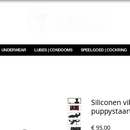
UNDERWEAR
LUBES | CONDOOMS
SPEELGOED | COCKRING
Siliconen v
puppystaar
Prijs
€ 95,00