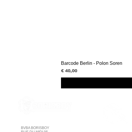
Barcode Berlin - Polon Soren
Prijs
€ 40,00
BVBA BORISBOY
Online volgen