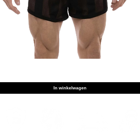
Snel overzicht
In winkelwagen
Wereldwilde
Veilig winkelen
Snelle bezorging
Discreet p