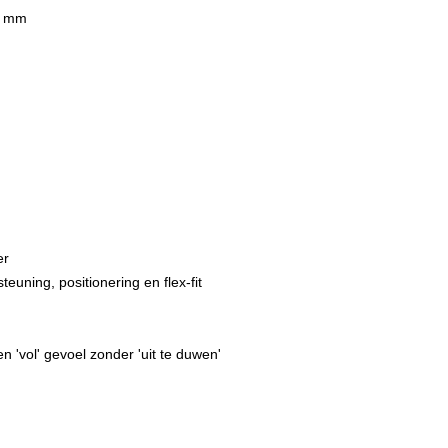
67 mm
er
euning, positionering en flex-fit
 'vol' gevoel zonder 'uit te duwen'