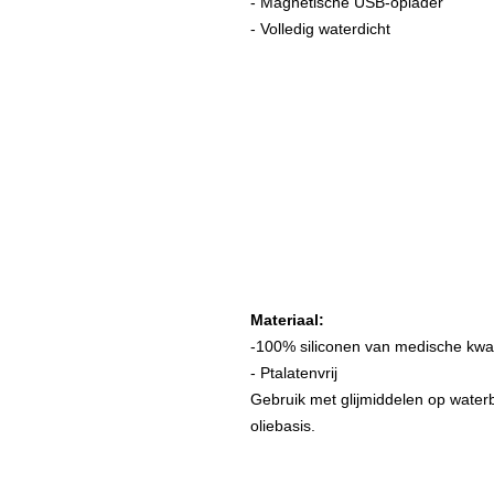
- Magnetische USB-oplader
- Volledig waterdicht
Materiaal:
-100% siliconen van medische kwali
- Ptalatenvrij
Gebruik met glijmiddelen op waterb
oliebasis.