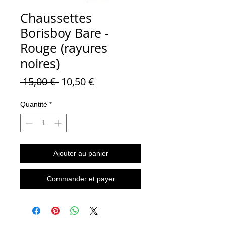
Chaussettes
Borisboy Bare -
Rouge (rayures
noires)
Prix
Prix
 15,00 € 
10,50 €
original
promotionnel
Quantité
*
Ajouter au panier
Commander et payer