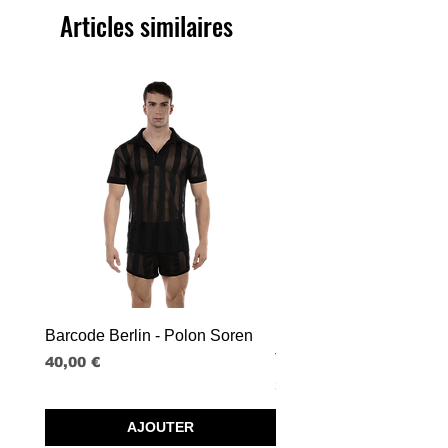
Articles similaires
Barcode Berlin - Polon Soren
Barcode Berlin - Tank T
Tobias
Prix
40,00 €
Prix
30,00 €
AJOUTER