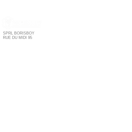
SPRL BORISBOY
RUE DU MIDI 95
1000 BRUXELLES - BELGIQUE
Borisboy est le
SERVICE CLIENT
plus grand
magasin de mode
POLITIQUE DE CONFIDENTIALITÉ
pour hommes à
POLITIQUE DE RETOUR
Bruxelles. Tous les
TERMES & CONDITIONS
meilleurs produits :
SUIVEZ NOUS
Sous-vêtements,
Fetishwear,
Clubwear,
Poppers,
NOUS CONTACTER
Lubrifiants,
tablettes Kamagra,
Sextoys &
Accessoires
LGBT+.