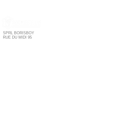
SPRL BORISBOY
RUE DU MIDI 95
1000 BRUXELLES - BELGIQUE
Borisboy est le
SERVICE CLIENT
plus grand
magasin de mode
POLITIQUE DE CONFIDENTIALITÉ
pour hommes à
POLITIQUE DE RETOUR
Bruxelles. Tous les
TERMES & CONDITIONS
meilleurs produits :
SUIVEZ NOUS
Sous-vêtements,
Fetishwear,
Clubwear,
Poppers,
NOUS CONTACTER
Lubrifiants,
tablettes Kamagra,
Sextoys &
Accessoires
LGBT+.