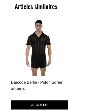
Articles similaires
Barcode Berlin - Polon Soren
Barcode Berlin - Tank T
Tobias
Prix
40,00 €
Prix
30,00 €
AJOUTER