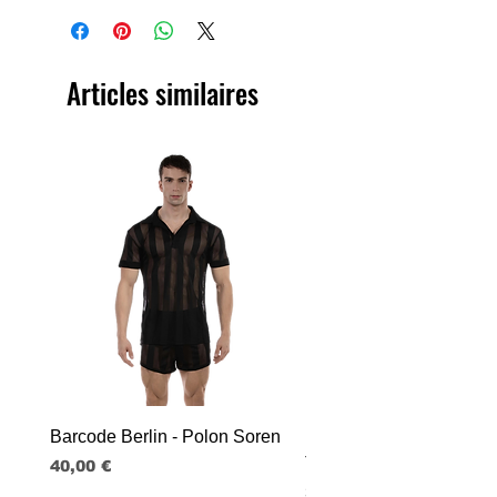
Articles similaires
Barcode Berlin - Polon Soren
Barcode Berlin - Tank T
Tobias
Prix
40,00 €
Prix
30,00 €