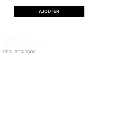
AJOUTER
SPRL BORISBOY
RUE DU MIDI 95
1000 BRUXELLES - BELGIQUE
Borisboy est le
SERVICE CLIENT
plus grand
magasin de mode
POLITIQUE DE CONFIDENTIALITÉ
pour hommes à
POLITIQUE DE RETOUR
Bruxelles. Tous les
TERMES & CONDITIONS
meilleurs produits :
SUIVEZ NOUS
Sous-vêtements,
Fetishwear,
Clubwear,
Poppers,
NOUS CONTACTER
Lubrifiants,
tablettes Kamagra,
Sextoys &