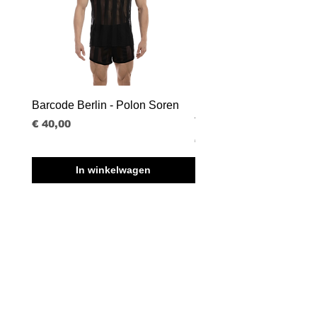
Barcode Berlin - Polon Soren
Barcode Berlin - Tank T
Tobias
Prijs
€ 40,00
Prijs
€ 30,00
In winkelwagen
BVBA BORISBOY
RUE DU MIDI 95
1000 BRUSSEL - BELGIË