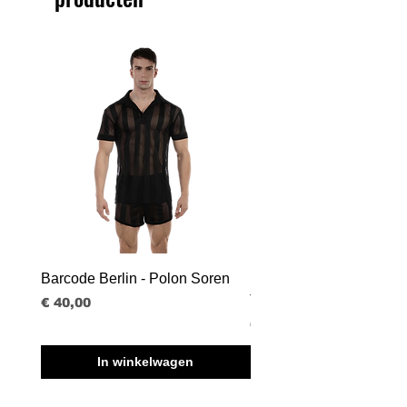
Barcode Berlin - Polon Soren
Barcode Berlin - Tank T
Tobias
Prijs
€ 40,00
Prijs
€ 30,00
In winkelwagen