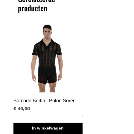
producten
Barcode Berlin - Polon Soren
Barcode Berlin - Tank T
Tobias
Prijs
€ 40,00
Prijs
€ 30,00
In winkelwagen