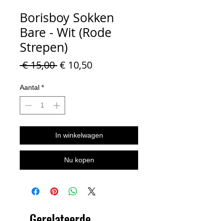
Borisboy Sokken
Bare - Wit (Rode
Strepen)
Normale
Verkoopprijs
 € 15,00 
€ 10,50
prijs
Aantal
*
In winkelwagen
Nu kopen
Gerelateerde