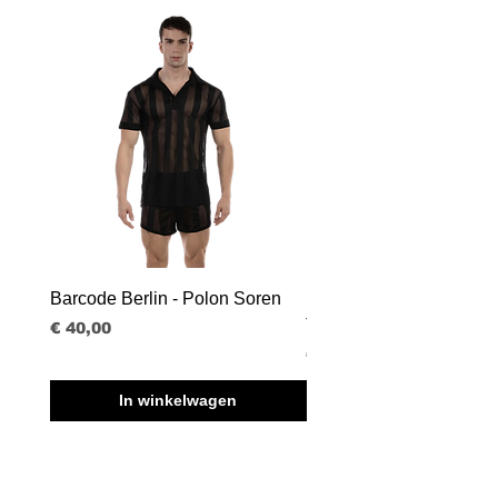
Barcode Berlin - Polon Soren
Barcode Berlin - Tank T
Tobias
Prijs
€ 40,00
Prijs
€ 30,00
In winkelwagen