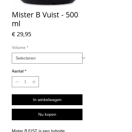
Mister B Vuist - 500
ml
Prijs
€ 29,95
Volume
*
Aantal
*
In winkelwagen
Nu kopen
Mister B FIST is een hybride