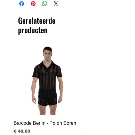
Gerelateerde
producten
Barcode Berlin - Polon Soren
Barcode Berlin - Tank T
Tobias
Prijs
€ 40,00