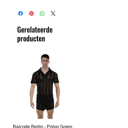
Gerelateerde
producten
Barcode Berlin - Polon Soren
Barcode Berlin - Tank T