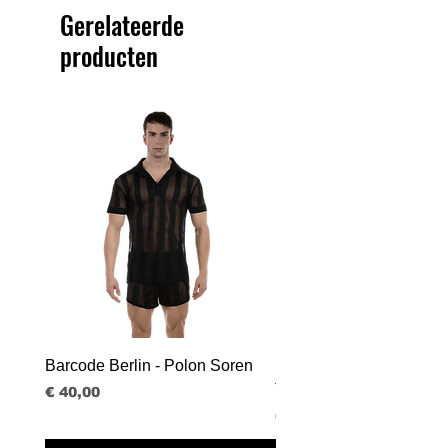
Gerelateerde
producten
Barcode Berlin - Polon Soren
Barcode Berlin - Tank T
Tobias
Prijs
€ 40,00
Prijs
€ 30,00