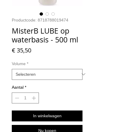
Productcode: 8718788019474
MisterB LUBE op
waterbasis - 500 ml
Prijs
€ 35,50
Volume
*
Aantal
*
In winkelwagen
Nu kopen