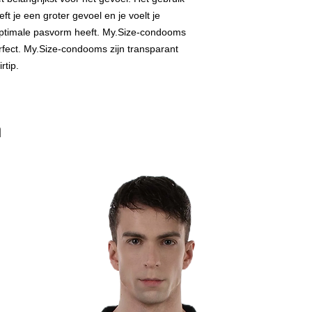
t je een groter gevoel en je voelt je
optimale pasvorm heeft. My.Size-condooms
rfect. My.Size-condooms zijn transparant
rtip.
n