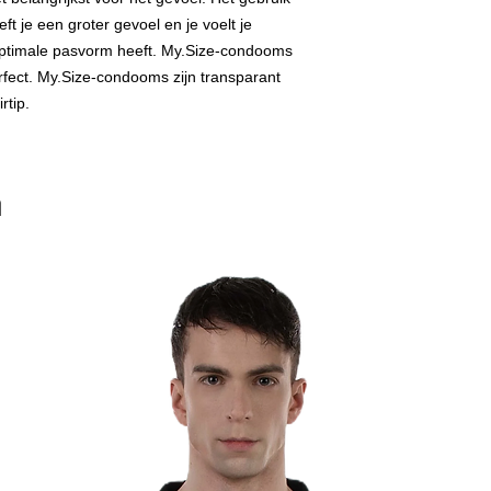
t je een groter gevoel en je voelt je
optimale pasvorm heeft. My.Size-condooms
rfect. My.Size-condooms zijn transparant
rtip.
n