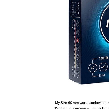
My.Size 60 mm wordt aanbevolen v
De breedte van een condoom is het 