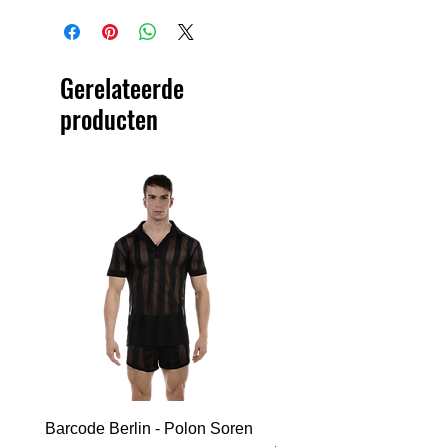
Gerelateerde
producten
Barcode Berlin - Polon Soren
Barcode Berlin - Tank T